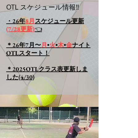
OTL スケジュール情報‼️
・26年
8月
スケジュール更新
(7/28更新)
​👈
＊26年7月〜
月
•
火
•
木
•
金
​ナイト
OTLスタート！
​​＊2025OTLクラス表更新しま
した(4/30)