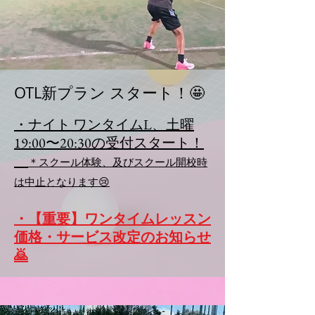
OTL新プラン スタート！🤩​
・ナイト ワンタイムL、土曜
19:00〜20:30の受付スタート！
＊スクール体験、及びスクール開校時
は中止となります😢
・【重要】ワンタイムレッスン
価格・サービス改定のお知らせ
🙇