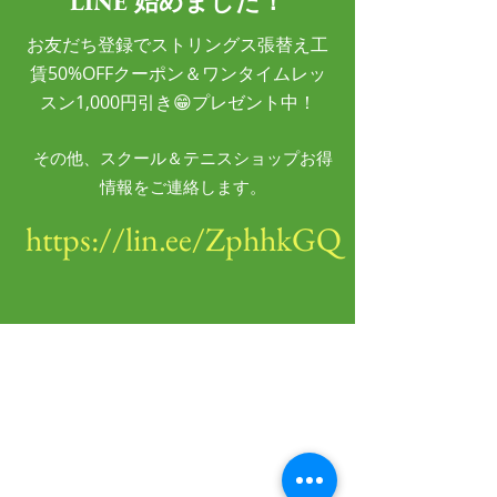
LINE 始めました！
​​お友だち登録でストリングス張替え工
賃50%OFFクーポン＆ワンタイムレッ
スン1,000円引き😁プレゼント中！
​その他、​スクール＆テニスショップお得
情報をご連絡します。
https://lin.ee/ZphhkGQ