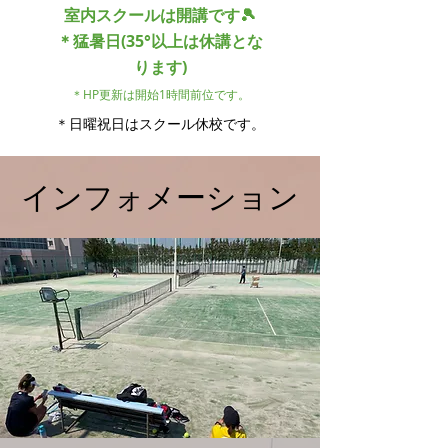
​室内スクールは開講です🎾
＊猛暑日(35°以上は休講とな
ります)
＊HP
更新
は開
始1時間前位
です。
​​＊
日曜祝日は
スクール
休校
です。​
インフォメーション